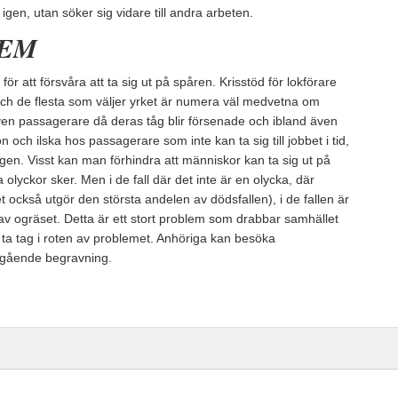
t igen, utan söker sig vidare till andra arbeten.
LEM
r att försvåra att ta sig ut på spåren. Krisstöd för lokförare
 och de flesta som väljer yrket är numera väl medvetna om
även passagerare då deras tåg blir försenade och ibland även
on och ilska hos passagerare som inte kan ta sig till jobbet i tid,
gen. Visst kan man förhindra att människor kan ta sig ut på
olyckor sker. Men i de fall där det inte är en olycka, där
t också utgör den största andelen av dödsfallen), i de fallen är
 av ogräset. Detta är ett stort problem som drabbar samhället
 ta tag i roten av problemet. Anhöriga kan besöka
angående begravning.