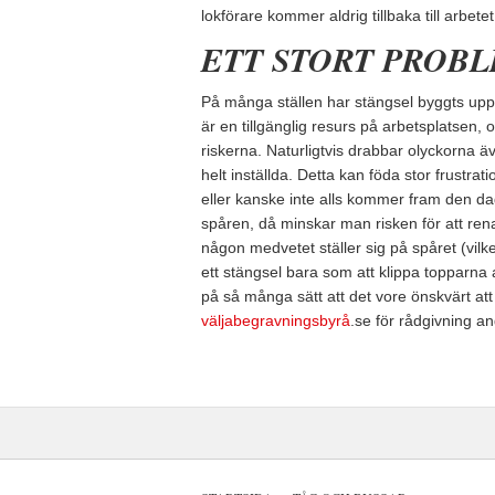
lokförare kommer aldrig tillbaka till arbete
ETT STORT PROB
På många ställen har stängsel byggts upp fö
är en tillgänglig resurs på arbetsplatsen,
riskerna. Naturligtvis drabbar olyckorna 
helt inställda. Detta kan föda stor frustrati
eller kanske inte alls kommer fram den da
spåren, då minskar man risken för att rena 
någon medvetet ställer sig på spåret (vilke
ett stängsel bara som att klippa topparna
på så många sätt att det vore önskvärt att
väljabegravningsbyrå
.se för rådgivning 