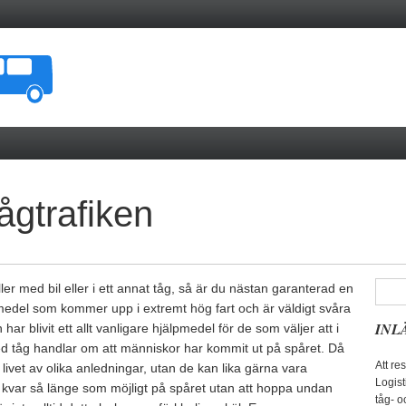
ågtrafiken
ller med bil eller i ett annat tåg, så är du nästan garanterad en
medel som kommer upp i extremt hög fart och är väldigt svåra
INL
har blivit ett allt vanligare hjälpmedel för de som väljer att i
r med tåg handlar om att människor har kommit ut på spåret. Då
Att re
ta livet av olika anledningar, utan de kan lika gärna vara
Logist
kvar så länge som möjligt på spåret utan att hoppa undan
tåg- o