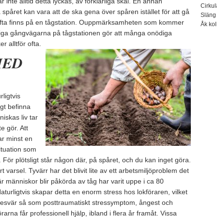
 inte alltid detta lyckas, av förklarliga skäl. En annan
Cirkul
å spåret kan vara att de ska gena över spåren istället för att gå
Släng 
 ofta finns på en tågstation. Ouppmärksamheten som kommer
Åk koll
tliga gångvägarna på tågstationen gör att många onödiga
r alltför ofta.
MED
ligtvis
ligt befinna
iskas liv tar
e gör. Att
har minst en
ituation som
 För plötsligt står någon där, på spåret, och du kan inget göra.
 varsel. Tyvärr har det blivit lite av ett arbetsmiljöproblem det
 människor blir påkörda av tåg har varit uppe i ca 80
turligtvis skapar detta en enorm stress hos lokföraren, vilket
a besvär så som posttraumatiskt stressymptom, ångest och
rarna får professionell hjälp, ibland i flera år framåt. Vissa