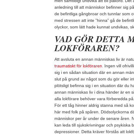
men samtidigt undvika att bli påkörd. Det är
anledning till att människor befinner sig p
de befintliga gångbroar och tunnlar som
med stressen att inte ”hinna” gå de befin
olyckor, som lätt hade kunnat undvikas, ske
VAD GÖR DETTA 
LOKFÖRAREN?
Att avsluta en annan människas liv är natur
traumatiskt för lokföraren
. Ingen vill ofrivil
sig i en sådan situation där en annan männ
slut på grund av något som du gör eller int
plötsligt befinna sig i en situation där du 
annan människas liv i dina händer är en s
alla lokförare behöver vara förberedda på.
För ett tåg hinner aldrig stanna med så kort
här med folk på spåren. Dödsolyckorna där
människor per år under de senare åren. Na
kan leda till sjukskrivningar och psykisk
depressioner. Detta kräver förstås att lokfö