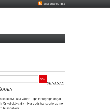
Subscribe by RSS
SENASTE
ÄGGEN
sa kollektivt i alla väder – tips för regniga dagar
ik för kollektivtrafik – Hur gods transporteras inom
ch bussnätverk