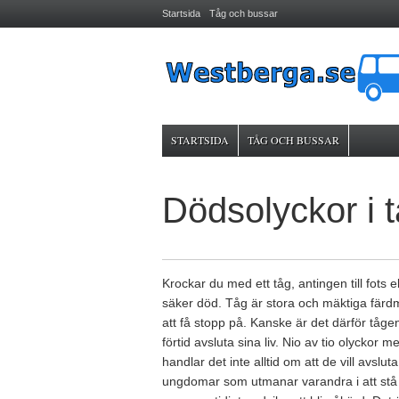
Startsida
Tåg och bussar
STARTSIDA
TÅG OCH BUSSAR
Dödsolyckor i t
Krockar du med ett tåg, antingen till fots e
säker död. Tåg är stora och mäktiga färd
att få stopp på. Kanske är det därför tågen 
förtid avsluta sina liv. Nio av tio olycko
handlar det inte alltid om att de vill avslu
ungdomar som utmanar varandra i att stå 